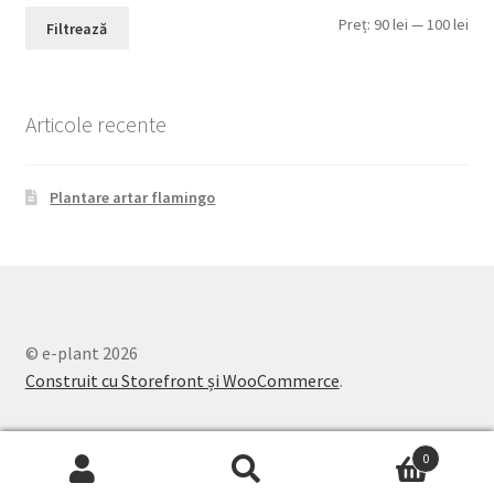
Pre
Pre
Preț:
90 lei
—
100 lei
Filtrează
min
max
Articole recente
Plantare artar flamingo
© e-plant 2026
Construit cu Storefront și WooCommerce
.
0
Caută
Caută