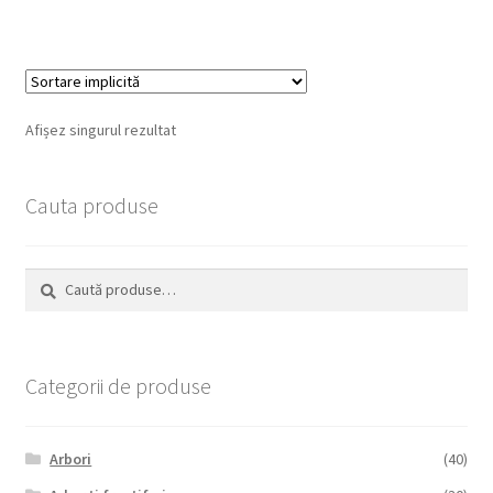
Afișez singurul rezultat
Cauta produse
Caută
Caută
după:
Categorii de produse
Arbori
(40)