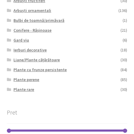
Arbuști fructiferi
(30)
Arbuști ornamentali
(136)
Bulbi de toamnă/primăvară
(1)
Conifere - Rășinoase
(21)
Gard viu
(6)
Ierburi decorative
(18)
Liane/Plante cățărătoare
(30)
Plante cu frunze persistente
(84)
Plante perene
(85)
Plante rare
(30)
Pret