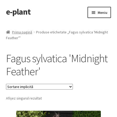
e-plant
Sari
Sari
Meniu
la
la
navigare
conținut
Pagina principala
Prima pagină
Produse etichetate „Fagus sylvatica 'Midnight
Extinde
Feather'”
Categorii produse
meniul
copil
Contact
Fagus sylvatica 'Midnight
Checkout
Feather'
Afișez singurul rezultat