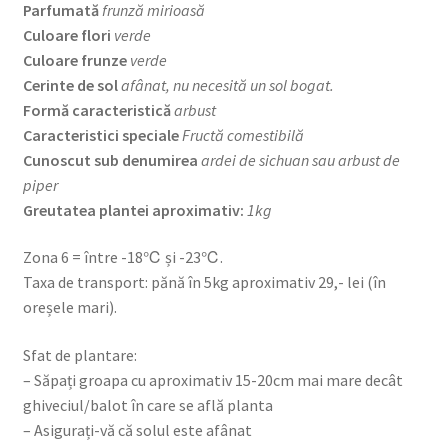
Parfumată
frunză mirioasă
Culoare flori
verde
Culoare frunze
verde
Cerinte de sol
afânat, nu necesită un sol bogat.
Formă caracteristică
arbust
Caracteristici speciale
Fructă comestibilă
Cunoscut sub denumirea
ardei de sichuan sau arbust de
piper
Greutatea plantei aproximativ:
1kg
Zona 6 = între -18℃ și -23℃.
Taxa de transport: pănă în 5kg aproximativ 29,- lei (în
oreșele mari).
Sfat de plantare:
– Săpați groapa cu aproximativ 15-20cm mai mare decât
ghiveciul/balot în care se află planta
– Asigurați-vă că solul este afânat