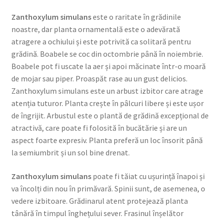
Zanthoxylum simulans
este o raritate în grădinile
noastre, dar planta ornamentală este o adevărată
atragere a ochiului și este potrivită ca solitară pentru
grădină. Boabele se coc din octombrie până în noiembrie.
Boabele pot fi uscate la aer și apoi măcinate într-o moară
de mojar sau piper. Proaspăt rase au un gust delicios.
Zanthoxylum simulans este un arbust izbitor care atrage
atenția tuturor. Planta crește în pâlcuri libere și este ușor
de îngrijit. Arbustul este o plantă de grădină excepțional de
atractivă, care poate fi folosită în bucătărie și are un
aspect foarte expresiv. Planta preferă un loc însorit până
la semiumbrit și un sol bine drenat.
Zanthoxylum simulans
poate fi tăiat cu ușurință înapoi și
va încolți din nou în primăvară. Spinii sunt, de asemenea, o
vedere izbitoare. Grădinarul atent protejează planta
tânără în timpul înghețului sever. Frasinul înșelător