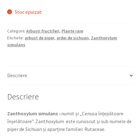
Stoc epuizat
Categorii:
Arbuști fructiferi
,
Plante rare
Etichete:
arbust de piper
,
ardei de sichuan
,
Zanthoxylum
simulans
Descriere
Descriere
Zanthoxylum simulans –
numit și „Cenusa înțepătoare
înșelătoare”. Zanthoxylum este cunoscut și sub numele de
piper de Sichuan și aparține familiei: Rutaceae.