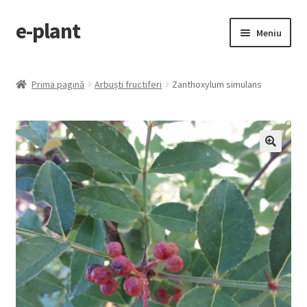
e-plant
Sari
Sari
Meniu
la
la
navigare
conținut
Pagina principala
Prima pagină
Arbuști fructiferi
Zanthoxylum simulans
Extinde
Categorii produse
meniul
copil
Contact
🔍
Checkout