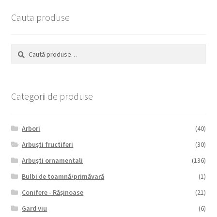
Cauta produse
Caută
Caută
după:
Categorii de produse
Arbori
(40)
Arbuști fructiferi
(30)
Arbuști ornamentali
(136)
Bulbi de toamnă/primăvară
(1)
Conifere - Rășinoase
(21)
Gard viu
(6)