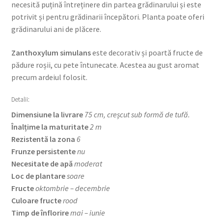
necesită puțină întreținere din partea grădinarului și este
potrivit și pentru grădinarii începători. Planta poate oferi
grădinarului ani de plăcere.
Zanthoxylum simulans
este decorativ și poartă fructe de
pădure roșii, cu pete întunecate. Acestea au gust aromat
precum ardeiul folosit.
Detalii:
Dimensiune la livrare
75 cm, creșcut sub formă de tufă.
Înalțime la maturitate
2 m
Rezistentă la zona
6
Frunze persistente
nu
Necesitate de apă
moderat
Loc de plantare
soare
Fructe
oktombrie – decembrie
Culoare fructe
rood
Timp de înflorire
mai – iunie