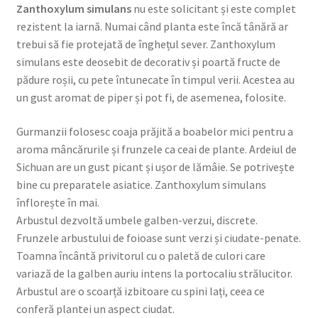
Zanthoxylum simulans
nu este solicitant și este complet
rezistent la iarnă. Numai când planta este încă tânără ar
trebui să fie protejată de înghețul sever. Zanthoxylum
simulans este deosebit de decorativ și poartă fructe de
pădure roșii, cu pete întunecate în timpul verii. Acestea au
un gust aromat de piper și pot fi, de asemenea, folosite.
Gurmanzii folosesc coaja prăjită a boabelor mici pentru a
aroma mâncărurile și frunzele ca ceai de plante. Ardeiul de
Sichuan are un gust picant și ușor de lămâie. Se potrivește
bine cu preparatele asiatice. Zanthoxylum simulans
înflorește în mai.
Arbustul dezvoltă umbele galben-verzui, discrete.
Frunzele arbustului de foioase sunt verzi și ciudate-penate.
Toamna încântă privitorul cu o paletă de culori care
variază de la galben auriu intens la portocaliu strălucitor.
Arbustul are o scoarță izbitoare cu spini lați, ceea ce
conferă plantei un aspect ciudat.