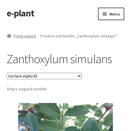
e-plant
Sari
Sari
Meniu
la
la
navigare
conținut
Pagina principala
Prima pagină
Produse etichetate „Zanthoxylum simulans”
Extinde
Categorii produse
meniul
Zanthoxylum simulans
copil
Contact
Checkout
Afișez singurul rezultat