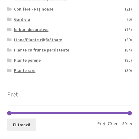
Conifere - Rășinoase
(21)
Gard viu
(6)
Ierburi decorative
(18)
Liane/Plante cățărătoare
(30)
Plante cu frunze persistente
(84)
Plante perene
(85)
Plante rare
(30)
Pret
Pre
Pre
Preț:
70 lei
—
80 lei
Filtrează
min
max