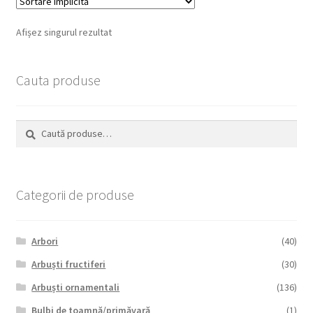
Afișez singurul rezultat
Cauta produse
Caută
Caută
după:
Categorii de produse
Arbori
(40)
Arbuști fructiferi
(30)
Arbuști ornamentali
(136)
Bulbi de toamnă/primăvară
(1)