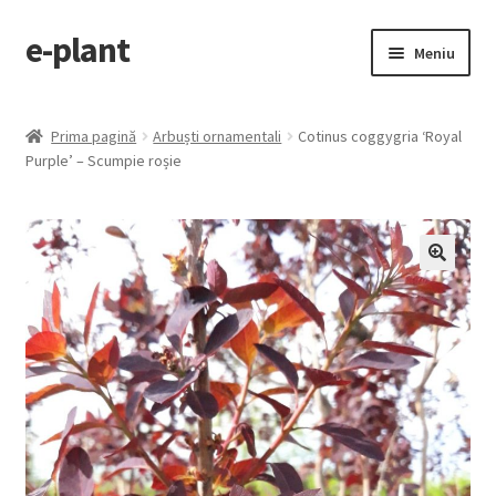
e-plant
Sari
Sari
Meniu
la
la
navigare
conținut
Pagina principala
Prima pagină
Arbuști ornamentali
Cotinus coggygria ‘Royal
Extinde
Purple’ – Scumpie roșie
Categorii produse
meniul
copil
Contact
Checkout
🔍