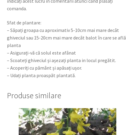
indicați acest lucru în comentarii atunci când plasați
comanda.
Sfat de plantare:
– Săpați groapa cu aproximativ 5-10cm mai mare decât
ghiveciul sau 15-20cm mai mare decât balot în care se află
planta
– Asigurați-vă că solul este afânat
– Scoateți ghiveciul și așezați planta in locul pregătit.
– Acoperiți cu pământ și apăsați ușor.
– Udați planta proaspăt plantată.
Produse similare