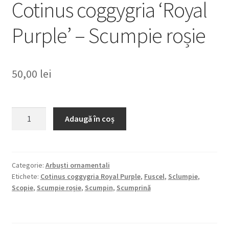
Cotinus coggygria ‘Royal
Purple’ – Scumpie roșie
50,00
lei
Cantitate
Adaugă în coș
Cotinus
coggygria
'Royal
Purple'
Categorie:
Arbuști ornamentali
Etichete:
Cotinus coggygria Royal Purple
,
Fuscel
,
Sclumpie
,
-
Scopie
,
Scumpie roșie
,
Scumpin
,
Scumprină
Scumpie
roșie