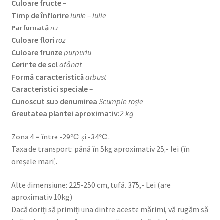
Culoare fructe
–
Timp de înflorire
iunie – iulie
Parfumată
nu
Culoare flori
roz
Culoare frunze
purpuriu
Cerinte de sol
afânat
Formă caracteristică
arbust
Caracteristici speciale
–
Cunoscut sub denumirea
Scumpie roșie
Greutatea plantei aproximativ:
2 kg
Zona 4 = între -29℃ și -34℃.
Taxa de transport: pănă în 5kg aproximativ 25,- lei (în
oreșele mari).
Alte dimensiune: 225-250 cm, tufă. 375,- Lei (are
aproximativ 10kg)
Dacă doriți să primiți una dintre aceste mărimi, vă rugăm să