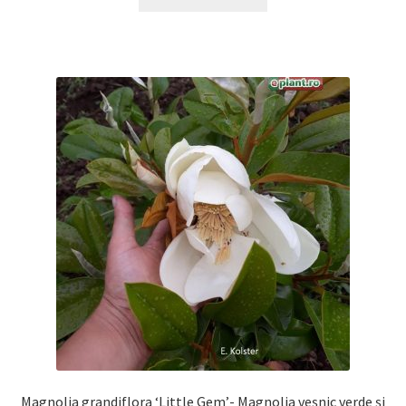
Magnolia grandiflora ‘Little Gem’- Magnolia veșnic verde și