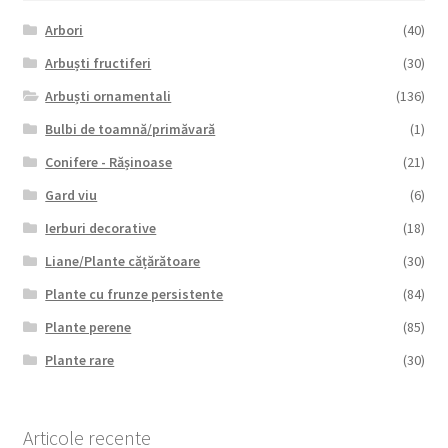
Arbori
(40)
Arbuști fructiferi
(30)
Arbuști ornamentali
(136)
Bulbi de toamnă/primăvară
(1)
Conifere - Rășinoase
(21)
Gard viu
(6)
Ierburi decorative
(18)
Liane/Plante cățărătoare
(30)
Plante cu frunze persistente
(84)
Plante perene
(85)
Plante rare
(30)
Articole recente