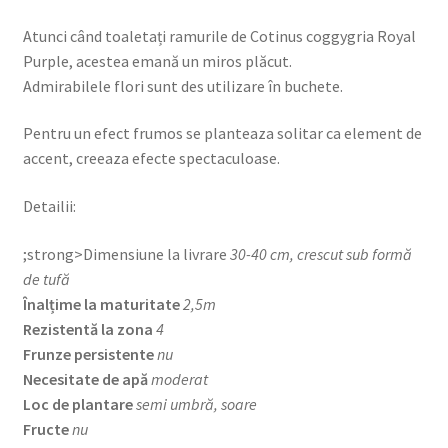
Atunci când toaletați ramurile de Cotinus coggygria Royal
Purple, acestea emană un miros plăcut.
Admirabilele flori sunt des utilizare în buchete.
Pentru un efect frumos se planteaza solitar ca element de
accent, creeaza efecte spectaculoase.
Detailii:
;strong>Dimensiune la livrare
30-40 cm, crescut sub formă
de tufă
Înalțime la maturitate
2,5m
Rezistentă la zona
4
Frunze persistente
nu
Necesitate de apă
moderat
Loc de plantare
semi umbră, soare
Fructe
nu