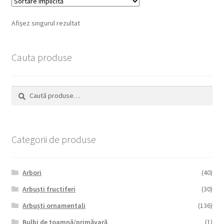
Afișez singurul rezultat
Cauta produse
Caută
Caută
după:
Categorii de produse
Arbori
(40)
Arbuști fructiferi
(30)
Arbuști ornamentali
(136)
Bulbi de toamnă/primăvară
(1)