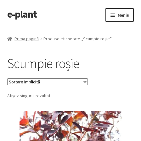
e-plant
Sari
Sari
Meniu
la
la
navigare
conținut
Pagina principala
Prima pagină
Produse etichetate „Scumpie roșie”
Extinde
Categorii produse
meniul
Scumpie roșie
copil
Contact
Checkout
Afișez singurul rezultat