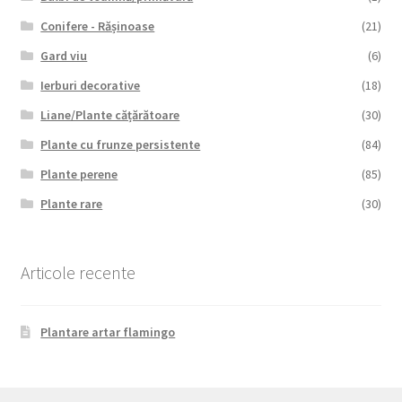
Conifere - Rășinoase
(21)
Gard viu
(6)
Ierburi decorative
(18)
Liane/Plante cățărătoare
(30)
Plante cu frunze persistente
(84)
Plante perene
(85)
Plante rare
(30)
Articole recente
Plantare artar flamingo