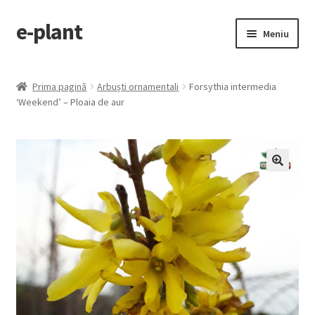
e-plant
Sari
Sari
Meniu
la
la
navigare
conținut
Pagina principala
Prima pagină
Arbuști ornamentali
Forsythia intermedia
Extinde
‘Weekend’ – Ploaia de aur
Categorii produse
meniul
copil
Contact
Checkout
🔍