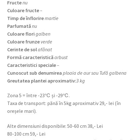
Fructe
nu
Culoare fructe
–
Timp de înflorire
martie
Parfumată
nu
Culoare flori
galben
Culoare frunze
verde
Cerinte de sol
afânat
Formă caracteristică
arbust
Caracteristici speciale
–
Cunoscut sub denumirea
ploaia de aur sau Tufă galbena
Greutatea plantei aproximativ:
3 kg
Zona 5 = între -23℃ și -29℃.
Taxa de transport: pănă în 5kg aproximativ 29,- lei (în
oreșele mari).
Alte dimensiuni disponibile: 50-60 cm 38,- Lei
80-100 cm 59,- Lei