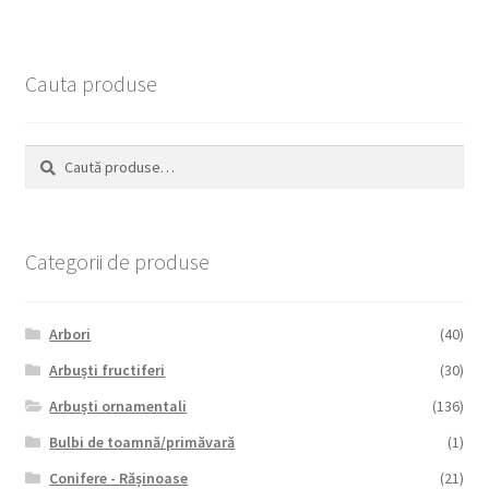
Cauta produse
Caută
Caută
după:
Categorii de produse
Arbori
(40)
Arbuști fructiferi
(30)
Arbuști ornamentali
(136)
Bulbi de toamnă/primăvară
(1)
Conifere - Rășinoase
(21)