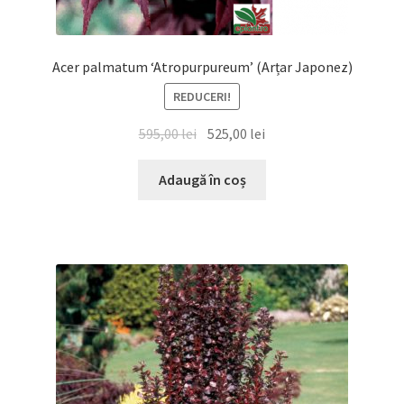
Acer palmatum ‘Atropurpureum’ (Arțar Japonez)
REDUCERI!
595,00
lei
525,00
lei
Adaugă în coș