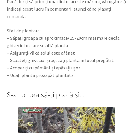
Dacă doriți să primiți una dintre aceste mărimi, vă rugăm să
indicați acest lucru în comentarii atunci când plasați
comanda.
Sfat de plantare:
– Săpați groapa cu aproximativ 15-20cm mai mare decât
ghiveciul în care se află planta
– Asigurați-vă că solul este afânat
– Scoateți ghiveciul și așezați planta in locul pregătit.
– Acoperiți cu pământ și apăsați ușor.
– Udați planta proaspăt plantată.
S-ar putea să-ți placă și…