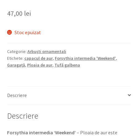
47,00
lei
Stoc epuizat
Categorie:
Arbuști ornamentali
Etichete:
capacul de aur
,
Forsythia intermedia 'Weekend'
,
Garagaţă
,
Ploaia de aur
,
Tufă galbena
Descriere
Descriere
Forsythia intermedia ‘Weekend’
– Ploaia de aur este