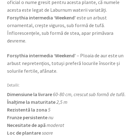
oficial o nume gresit pentru acesta plante, că numele
acesta este legat de Laburnum waterii variatăți.
Forsythia intermedia ‘Weekend’
este un arbust
ornamental, crește viguros, sub formă de tufă.
Înflorescențele, sub formă de stea, apar primăvara
devreme.
Forsythia intermedia ‘Weekend’
– Ploaia de aur este un
arbust nepretențios, totuși preferă locurile însorite și
solurile fertile, afânate.
Detailii:
Dimensiune la livrare
60-80 cm, crescut sub formă de tufă.
Înalțime la maturitate
2,5 m
Rezistentă la zona
5
Frunze persistente
nu
Necesitate de apă
moderat
Loc de plantare
soare