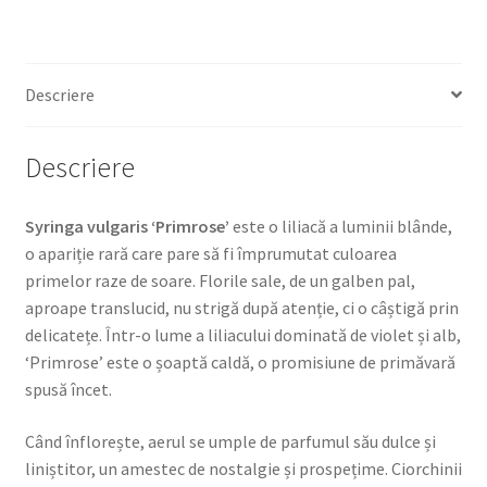
Descriere
Descriere
Syringa vulgaris ‘Primrose’
este o liliacă a luminii blânde,
o apariție rară care pare să fi împrumutat culoarea
primelor raze de soare. Florile sale, de un galben pal,
aproape translucid, nu strigă după atenție, ci o câștigă prin
delicatețe. Într-o lume a liliacului dominată de violet și alb,
‘Primrose’ este o șoaptă caldă, o promisiune de primăvară
spusă încet.
Când înflorește, aerul se umple de parfumul său dulce și
liniștitor, un amestec de nostalgie și prospețime. Ciorchinii