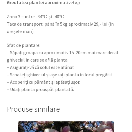
Greutatea plantei aproximativ:
4 kg
Zona 3 = între -34℃ și -40℃
Taxa de transport: pănă în 5kg aproximativ 29,- lei (în
oreșele mari).
Sfat de plantare:
– Săpați groapa cu aproximativ 15-20cm mai mare decât
ghiveciul în care se află planta
– Asigurați-vă că solul este afânat
– Scoateți ghiveciul și așezați planta in locul pregătit.
– Acoperiți cu pământ și apăsați ușor.
– Udați planta proaspăt plantată.
Produse similare