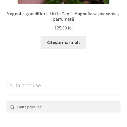
Magnolia grandiflora ‘Little Gem’- Magnolia veșnic verde și
parfumată
125,00
lei
Citește mai mult
Cauta produse
Caută
Caută
după: