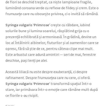
de flori se deschid treptat, ca niște lampioane fragile,
luminând coroana verde cu reflexe de fildeș și crem. Este o
frumusețe care nu obosește privirea, ci o invită să rămână.
Syringa vulgaris ‘Primrose’
crește cu răbdare, iubind
solurile bune și lumina soarelui, răsplătind grija cu o
prezență echilibrată și armonioasă. În grădină, devine un
loc al întâlnirii: albinelor, fluturilor și al oamenilor care se
opresc, fără să știe de ce, pentru câteva clipe mai mult.
Este arbustul care adună amintiri — seri de mai, ferestre
deschise, pași lenți pe alei.
Această liliacă nu este despre exuberanță, ci despre
rafinament. Despre frumusețea care nu cere, ci oferă.
Syringa vulgaris ‘Primrose’
transformă spațiul într-o
stare, iar primăvara într-o emoție care rămâne mult după
ce florile s-au risipit.