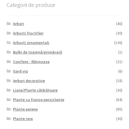
Categorii de produse
Arbori
(40)
Arbuști fructiferi
(30)
Arbuști ornamentali
(136)
Bulbi de toamnă/primăvară
(1)
Conifere - Rășinoase
(21)
Gard viu
(6)
Ierburi decorative
(18)
Liane/Plante cățărătoare
(30)
Plante cu frunze persistente
(84)
Plante perene
(85)
Plante rare
(30)