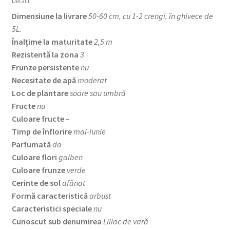
Detalii:
Dimensiune la livrare
50-60 cm, cu 1-2 crengi, în ghivece de
5L.
Înalțime la maturitate
2,5 m
Rezistentă la zona
3
Frunze persistente
nu
Necesitate de apă
moderat
Loc de plantare
soare sau umbră
Fructe
nu
Culoare fructe
–
Timp de înflorire
mai-iunie
Parfumată
da
Culoare flori
galben
Culoare frunze
verde
Cerinte de sol
afânat
Formă caracteristică
arbust
Caracteristici speciale
nu
Cunoscut sub denumirea
Liliac de vară