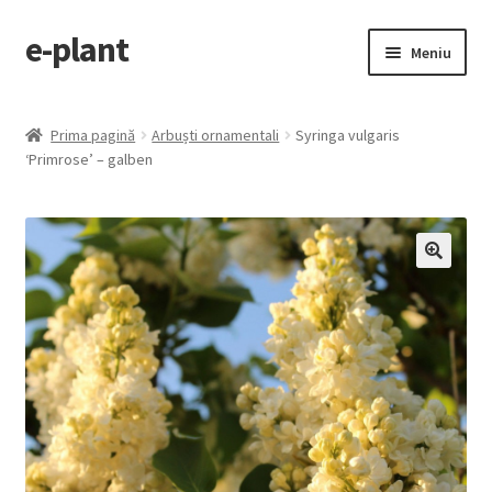
e-plant
Sari
Sari
Meniu
la
la
navigare
conținut
Pagina principala
Prima pagină
Arbuști ornamentali
Syringa vulgaris
Extinde
‘Primrose’ – galben
Categorii produse
meniul
copil
Contact
Checkout
🔍