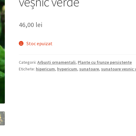
veșnic verde
46,00
lei
Stoc epuizat
Categorii:
Arbuști ornamentali
,
Plante cu frunze persistente
Etichete:
hipericum
,
hypericum
,
sunatoare
,
sunatoare vesnic 