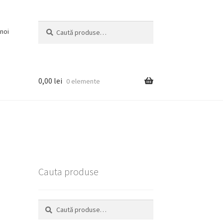
Caută
Caută
noi
după:
0,00
lei
0 elemente
Cauta produse
Caută
Caută
după: