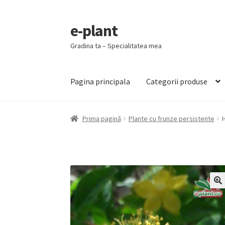
e-plant
Sari
Sari
la
la
Gradina ta – Specialitatea mea
navigare
conținut
Pagina principala
Categorii produse
Prima pagină
Plante cu frunze persistente
🔍