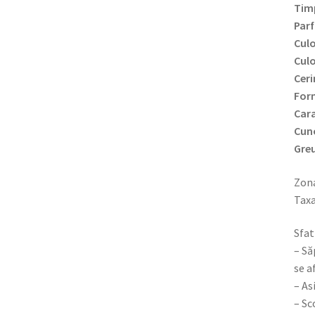
Timp
Par
Culo
Culo
Ceri
Form
Cara
Cun
Greu
Zona
Taxa
Sfat
– Să
se a
– As
– Sc