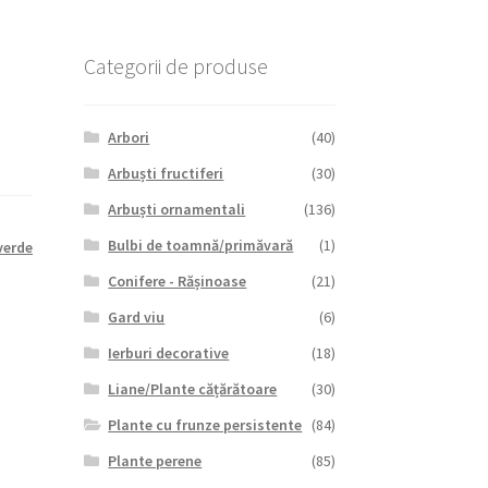
Categorii de produse
Arbori
(40)
Arbuști fructiferi
(30)
Arbuști ornamentali
(136)
Bulbi de toamnă/primăvară
(1)
verde
Conifere - Rășinoase
(21)
Gard viu
(6)
Ierburi decorative
(18)
Liane/Plante cățărătoare
(30)
Plante cu frunze persistente
(84)
Plante perene
(85)