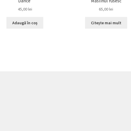
Dance’
Măslinul rusesc
45,00
lei
65,00
lei
Adaugă în coș
Citește mai mult