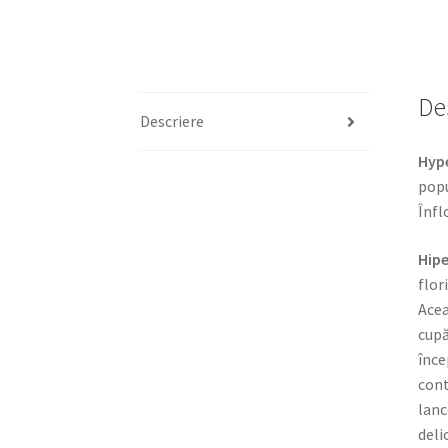
De
Descriere
Hyp
popu
Înfl
Hipe
flor
Acea
cupă
înce
cont
lanc
deli