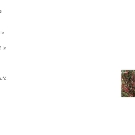
e
la
ă la
tufă.