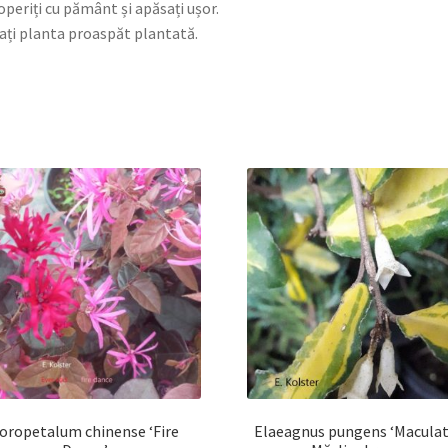
operiți cu pământ și apăsați ușor.
ați planta proaspăt plantată.
oropetalum chinense ‘Fire
Elaeagnus pungens ‘Maculat