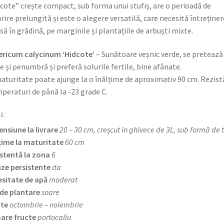
cote” crește compact, sub forma unui stufiș, are o perioadă de
orire prelungită și este o alegere versatilă, care necesită întreținer
să în grădină, pe marginile și plantațiile de arbuști mixte.
ricum calycinum ‘Hidcote’
– Sunătoare veșnic verde, se pretează 
e și penumbră și preferă solurile fertile, bine afânate.
aturitate poate ajunge la o înălțime de aproximativ 90 cm. Rezist
peraturi de până la -23 grade C.
ii:
nsiune la livrare
20 – 30 cm, creșcut in ghivece de 3L, sub formă de 
țime la maturitate
60 cm
stentă la zona
6
ze persistente
da
sitate de apă
moderat
de plantare
soare
cte
octombrie – noiembrie
are fructe
portocaliu