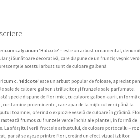
scriere
ericum calycinum ‘Hidcote’
– este un arbust ornamental, denumi
lar și Sunătoare decorativă, care dispune de un frunziș veșnic verd
orescențele acestui arbust sunt de culoare galbenă.
ricum c. ‘Hidcote’
este un arbust popular de foioase, apreciat pen
ile sale de culoare galben strălucitor și frunzele sale parfumate.
stă specie dispune de flori mici, cu culaore galben-aurii, în formă 
, cu stamine proeminente, care apar de la mijlocul verii până la
putul toamnei, oferind o explozie veselă de culoare în grădină. Flor
rastează frumos cu frunzele verde închis ale plantei, în formă de
e. La sfârșitul verii fructele arbustului, de culoare portocaliu – roz
cat, par să se așeze printre flori, creând un efect vizual izbitor.