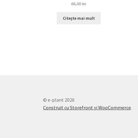
66,00
lei
Citește mai mult
© e-plant 2026
Construit cu Storefront și WooCommerce
.