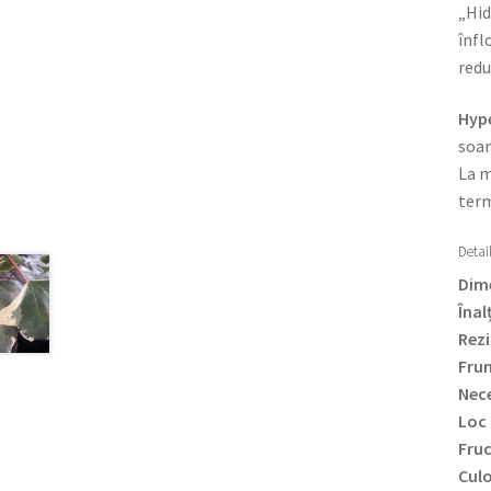
„Hid
înfl
redu
Hype
soar
La m
term
Detail
Dime
Înal
Rezi
Frun
Nece
Loc 
Fru
Culo