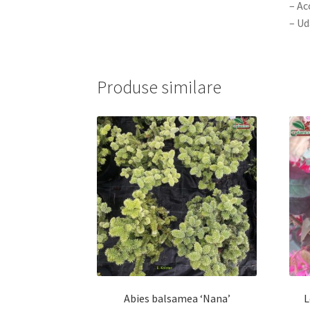
– Ac
– Ud
Produse similare
Abies balsamea ‘Nana’
L