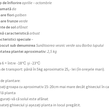
 de înflorire
aprilie – octombrie
fumată
da
are flori
galben
are frunze
verde
nte de sol
afânat
ă caracteristică
arbust
cteristici speciale
–
oscut sub denumirea
Sunătoarea vesnic verde sau Barba lupului
tatea plantei aproximativ:
2,5 kg
 6 = între -18℃ și -23℃
 de transport: pănă în 5kg aproximativ 25,- lei (în oreșele mari).
 de plantare:
pați groapa cu aproximativ 15-20cm mai mare decât ghiveciul în ca
flă planta
igurați-vă că solul este afânat
oateți ghiveciul și așezați planta in locul pregătit.