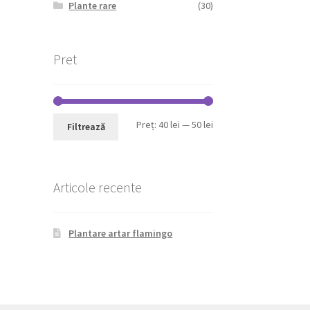
Plante rare
(30)
Pret
Preț
Preț
Preț:
40 lei
—
50 lei
Filtrează
minim
maxim
Articole recente
Plantare artar flamingo