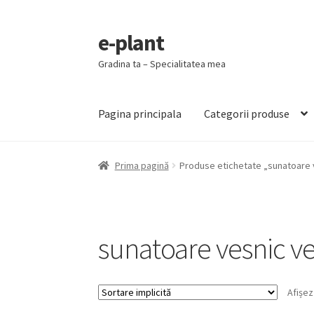
e-plant
Sari
Sari
la
la
Gradina ta – Specialitatea mea
navigare
conținut
Pagina principala
Categorii produse
Prima pagină
Produse etichetate „sunatoare 
sunatoare vesnic v
Afișez