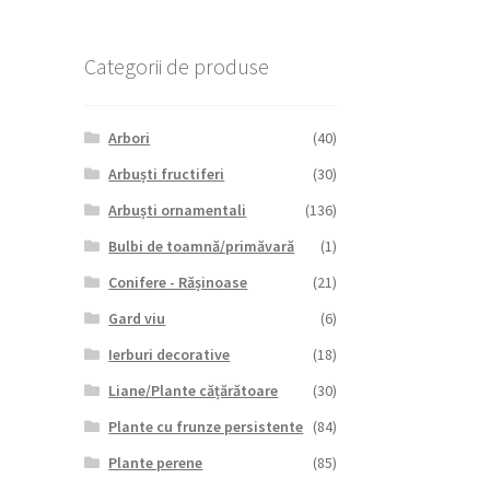
Categorii de produse
Arbori
(40)
Arbuști fructiferi
(30)
Arbuști ornamentali
(136)
Bulbi de toamnă/primăvară
(1)
Conifere - Rășinoase
(21)
Gard viu
(6)
Ierburi decorative
(18)
Liane/Plante cățărătoare
(30)
Plante cu frunze persistente
(84)
Plante perene
(85)