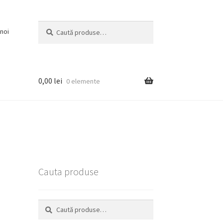
Caută
Caută
noi
după:
0,00
lei
0 elemente
Cauta produse
Caută
Caută
după: