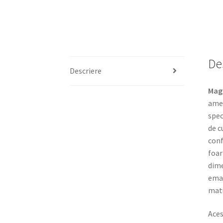
De
Descriere
Magn
amer
spec
de c
conf
foar
dime
eman
matu
Aces