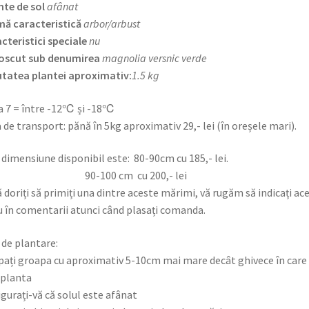
nte de sol
afânat
ă caracteristică
arbor/arbust
cteristici speciale
nu
oscut sub denumirea
magnolia versnic verde
tatea plantei aproximativ:
1.5 kg
 7 = între -12℃ și -18℃
 de transport: pănă în 5kg aproximativ 29,- lei (în oreșele mari).
e dimensiune disponibil este: 80-90cm cu 185,- 
-100 cm cu 200,- lei
 doriți să primiți una dintre aceste mărimi, vă rugăm să indicați ac
u în comentarii atunci când plasați comanda.
 de plantare:
pați groapa cu aproximativ 5-10cm mai mare decât ghivece în care
 planta
igurați-vă că solul este afânat