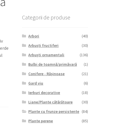
tă
Categorii de produse
Arbori
(40)
iv
Arbuști fructiferi
(30)
verde
ul
Arbuști ornamentali
(136)
Bulbi de toamnă/primăvară
(1)
Conifere - Rășinoase
(21)
Gard viu
(6)
Ierburi decorative
(18)
Liane/Plante cățărătoare
(30)
Plante cu frunze persistente
(84)
Plante perene
(85)