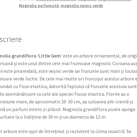
Magnolia parfumată
,
magnolia veșnic verde
scriere
olia grandiflora ‘Little Gem’
este un arbore ornamental, de orig
icană și este unul dintre cele mai frumoase magnolii. Coroana ac
ii este piramidală, este veșnic verde iar frunzele sunt mari și lucio
uloare verde închis. De cele mai multe ori frunzișul acestui arbore 
undat cu Ficus elastica, datorită faptului că frunzele acestuia sunt
te asemănătoare cu cele ale speciei Fiscus elastica. Florile au o
nsiune mare, de aproximativ 20-30 cm, au culoarea alb-cremă și
ă un parfum intens și plăcut. Magnolia grandiflora poate ajunge 
ritate la o înălțime de 30 m și un diametru de 12 m.
t arbore este ușor de întreținut și rezistent la clima noastră. Se