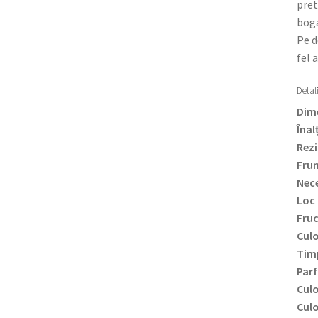
pret
boga
Pe d
fel 
Detali
Dime
Înal
Rezi
Frun
Nece
Loc 
Fru
Culo
Timp
Par
Culo
Culo