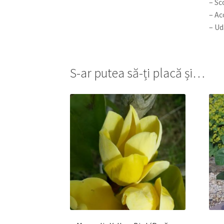
– Sc
– Ac
– Ud
S-ar putea să-ți placă și…