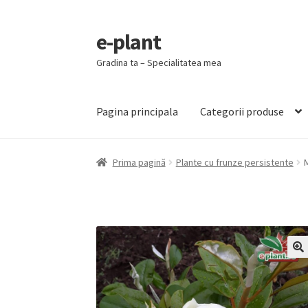
e-plant
Sari
Sari
la
la
Gradina ta – Specialitatea mea
navigare
conținut
Pagina principala
Categorii produse
Prima pagină
Plante cu frunze persistente
M
🔍