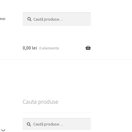
Caută
Caută
noi
după:
0,00
lei
0 elemente
Cauta produse
Caută
Caută
după: