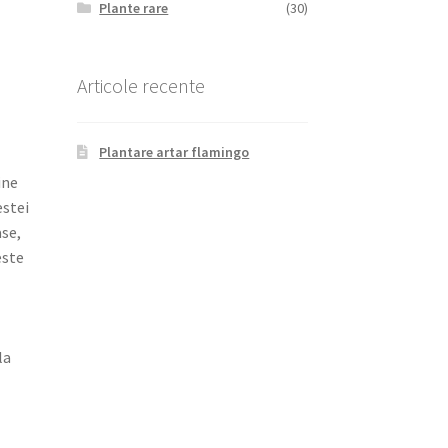
Plante rare
(30)
Articole recente
Plantare artar flamingo
ine
estei
ase,
este
la