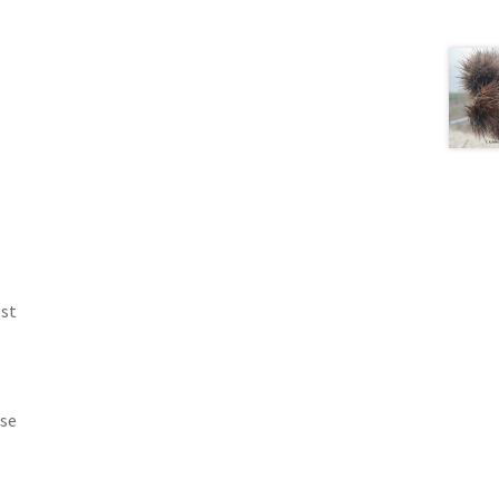
lei.
est
 se