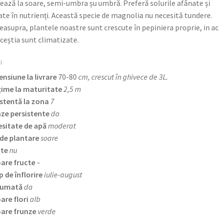
ează la soare, semi-umbra șu umbră. Preferă solurile afânate și
te în nutrienți. Această specie de magnolia nu necesită tundere.
easupra, plantele noastre sunt crescute în pepiniera proprie, in a
aceștia sunt climatizate.
i
nsiune la livrare
70-80
cm, crescut în ghivece de 3L.
țime la maturitate
2,5 m
stentă la zona
7
ze persistente
da
sitate de apă
moderat
de plantare
soare
cte
nu
are fructe
–
 de înflorire
iulie-august
fumată
da
are flori
alb
are frunze
verde