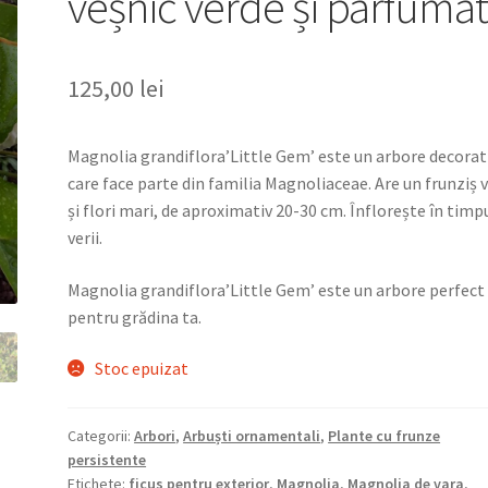
veșnic verde și parfuma
125,00
lei
Magnolia grandiflora’Little Gem’ este un arbore decorat
care face parte din familia Magnoliaceae. Are un frunziș 
și flori mari, de aproximativ 20-30 cm. Înflorește în timp
verii.
Magnolia grandiflora’Little Gem’ este un arbore perfect
pentru grădina ta.
Stoc epuizat
Categorii:
Arbori
,
Arbuști ornamentali
,
Plante cu frunze
persistente
Etichete:
ficus pentru exterior
,
Magnolia
,
Magnolia de vara
,