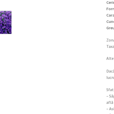
Ceri
Form
Cara
Cun
Greu
Zona
Taxa
Alt
90
Dacă
lucr
Sfat
– Să
află
– As