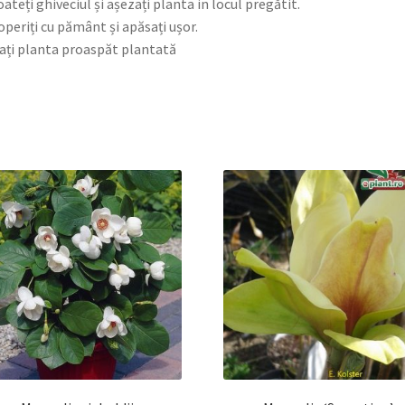
oateți ghiveciul și așezați planta in locul pregătit.
operiți cu pământ și apăsați ușor.
ați planta proaspăt plantată