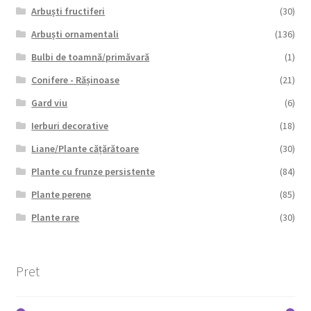
Arbuști fructiferi
(30)
Arbuști ornamentali
(136)
Bulbi de toamnă/primăvară
(1)
Conifere - Rășinoase
(21)
Gard viu
(6)
Ierburi decorative
(18)
Liane/Plante cățărătoare
(30)
Plante cu frunze persistente
(84)
Plante perene
(85)
Plante rare
(30)
Pret