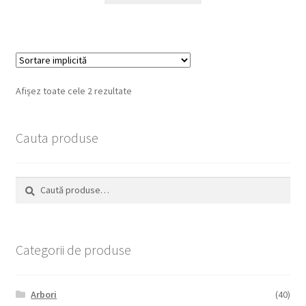
Afișez toate cele 2 rezultate
Cauta produse
Caută
Caută
după:
Categorii de produse
Arbori
(40)