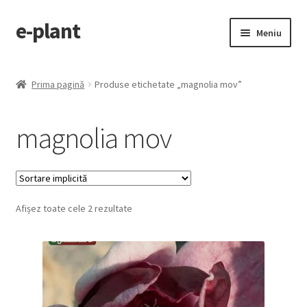
e-plant
Sari
Sari
Meniu
la
la
navigare
conținut
Pagina principala
Prima pagină
Produse etichetate „magnolia mov”
Extinde
Categorii produse
meniul
magnolia mov
copil
Contact
Checkout
Afișez toate cele 2 rezultate