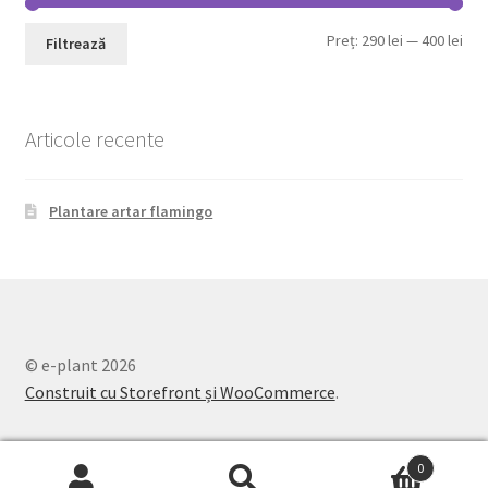
Pre
Pre
Preț:
290 lei
—
400 lei
Filtrează
min
max
Articole recente
Plantare artar flamingo
© e-plant 2026
Construit cu Storefront și WooCommerce
.
0