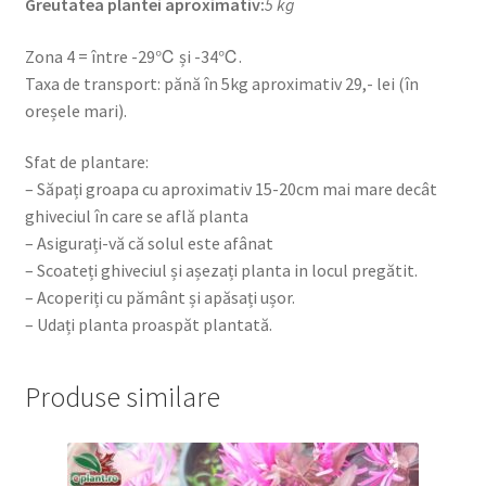
Greutatea plantei aproximativ:
5 kg
Zona 4 = între -29℃ și -34℃.
Taxa de transport: pănă în 5kg aproximativ 29,- lei (în
oreșele mari).
Sfat de plantare:
– Săpați groapa cu aproximativ 15-20cm mai mare decât
ghiveciul în care se află planta
– Asigurați-vă că solul este afânat
– Scoateți ghiveciul și așezați planta in locul pregătit.
– Acoperiți cu pământ și apăsați ușor.
– Udați planta proaspăt plantată.
Produse similare