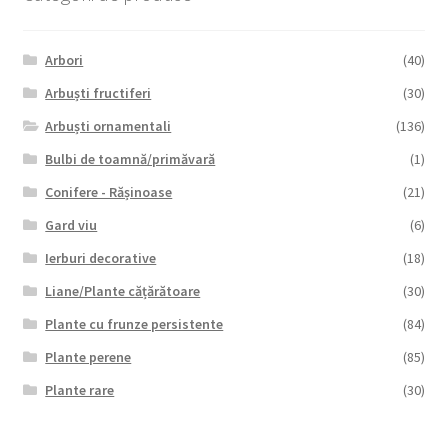
Arbori
(40)
Arbuști fructiferi
(30)
Arbuști ornamentali
(136)
Bulbi de toamnă/primăvară
(1)
Conifere - Rășinoase
(21)
Gard viu
(6)
Ierburi decorative
(18)
Liane/Plante cățărătoare
(30)
Plante cu frunze persistente
(84)
Plante perene
(85)
Plante rare
(30)