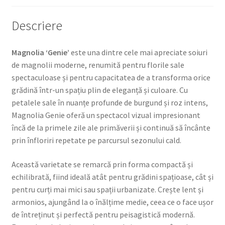
Descriere
Magnolia ‘Genie’
este una dintre cele mai apreciate soiuri
de magnolii moderne, renumită pentru florile sale
spectaculoase și pentru capacitatea de a transforma orice
grădină într-un spațiu plin de eleganță și culoare. Cu
petalele sale în nuanțe profunde de burgund și roz intens,
Magnolia Genie oferă un spectacol vizual impresionant
încă de la primele zile ale primăverii și continuă să încânte
prin înfloriri repetate pe parcursul sezonului cald.
Această varietate se remarcă prin forma compactă și
echilibrată, fiind ideală atât pentru grădini spațioase, cât și
pentru curți mai mici sau spații urbanizate. Crește lent și
armonios, ajungând la o înălțime medie, ceea ce o face ușor
de întreținut și perfectă pentru peisagistică modernă.