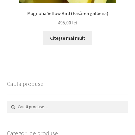
Magnolia Yellow Bird (Pasărea galbenă)
495,00
lei
Citește mai mult
Cauta produse
Caută
Caută
după:
Categorii de produse