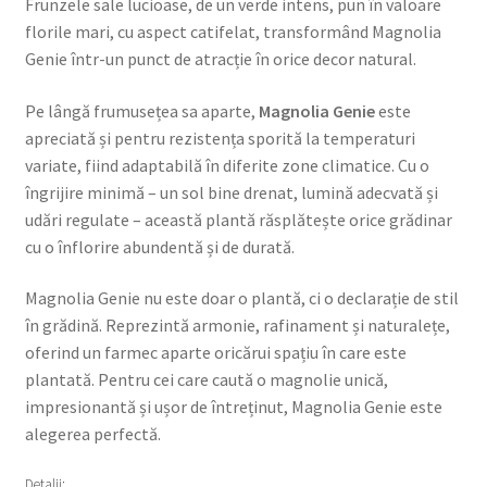
Frunzele sale lucioase, de un verde intens, pun în valoare
florile mari, cu aspect catifelat, transformând Magnolia
Genie într-un punct de atracție în orice decor natural.
Pe lângă frumusețea sa aparte,
Magnolia Genie
este
apreciată și pentru rezistența sporită la temperaturi
variate, fiind adaptabilă în diferite zone climatice. Cu o
îngrijire minimă – un sol bine drenat, lumină adecvată și
udări regulate – această plantă răsplătește orice grădinar
cu o înflorire abundentă și de durată.
Magnolia Genie nu este doar o plantă, ci o declarație de stil
în grădină. Reprezintă armonie, rafinament și naturalețe,
oferind un farmec aparte oricărui spațiu în care este
plantată. Pentru cei care caută o magnolie unică,
impresionantă și ușor de întreținut, Magnolia Genie este
alegerea perfectă.
Detalii: