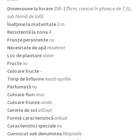
Dimensiune la livrare
150-175
cm, crescut în ghivece de 7,5L,
sub formă de tufă.
Înalțime la maturitate
3 m
Rezistentă la zona
4
Frunze persistente
nu
Necesitate de apă
moderat
Loc de plantare
soare
Fructe
nu
Culoare fructe
–
Timp de înflorire
marti-aprilie
Parfumată
nu
Culoare flori
mov
Culoare frunze
verde
Cerinte de sol
afânat
Formă caracteristică
arbust
Caracteristici speciale
nu
Cunoscut sub denumirea
Magnolie