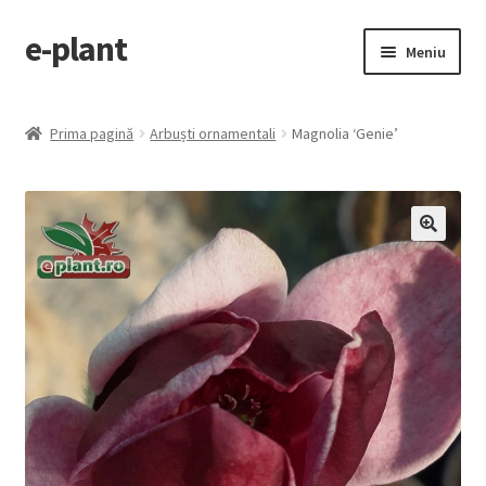
e-plant
Sari
Sari
Meniu
la
la
navigare
conținut
Pagina principala
Prima pagină
Arbuști ornamentali
Magnolia ‘Genie’
Extinde
Categorii produse
meniul
copil
Contact
🔍
Checkout