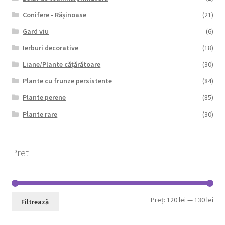
Conifere - Rășinoase
(21)
Gard viu
(6)
Ierburi decorative
(18)
Liane/Plante cățărătoare
(30)
Plante cu frunze persistente
(84)
Plante perene
(85)
Plante rare
(30)
Pret
Pre
Pre
Preț:
120 lei
—
130 lei
Filtrează
min
max