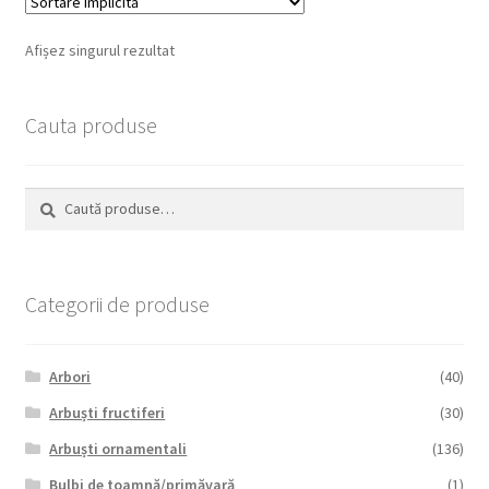
Afișez singurul rezultat
Cauta produse
Caută
Caută
după:
Categorii de produse
Arbori
(40)
Arbuști fructiferi
(30)
Arbuști ornamentali
(136)
Bulbi de toamnă/primăvară
(1)