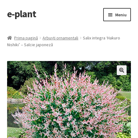
e-plant
Sari
Sari
Meniu
la
la
navigare
conținut
Pagina principala
Prima pagină
Arbuști ornamentali
Salix integra ‘Hakuro
Extinde
Nishiki’ – Salcie japoneză
Categorii produse
meniul
copil
Contact
Checkout
🔍