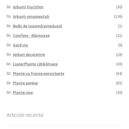
Arbuști fructiferi
(30)
Arbuști ornamentali
(136)
Bulbi de toamnă/primăvară
(1)
Conifere - Rășinoase
(21)
Gard viu
(6)
Ierburi decorative
(18)
Liane/Plante cățărătoare
(30)
Plante cu frunze persistente
(84)
Plante perene
(85)
Plante rare
(30)
Articole recente