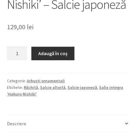
Nishiki’ – Salcie japoneză
129,00
lei
Cantitate
Adaugă în coș
Salix
integra
'Hakuro
Nishiki'
Categorie:
Arbuști ornamentali
Etichete:
Răchită
,
Salcie altoită
,
Salcie japoneză
,
Salix integra
-
'Hakuro Nishiki'
Salcie
japoneză
Descriere