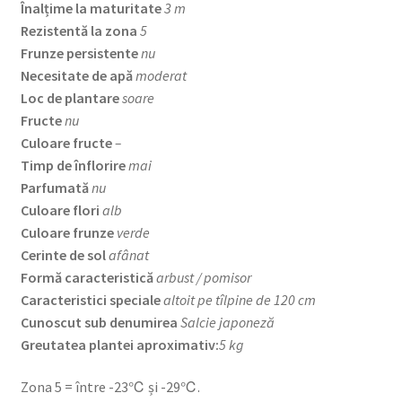
Înalțime la maturitate
3 m
Rezistentă la zona
5
Frunze persistente
nu
Necesitate de apă
moderat
Loc de plantare
soare
Fructe
nu
Culoare fructe
–
Timp de înflorire
mai
Parfumată
nu
Culoare flori
alb
Culoare frunze
verde
Cerinte de sol
afânat
Formă caracteristică
arbust / pomisor
Caracteristici speciale
altoit pe tîlpine de 120 cm
Cunoscut sub denumirea
Salcie japoneză
Greutatea plantei aproximativ:
5 kg
Zona 5 = între -23℃ și -29℃.