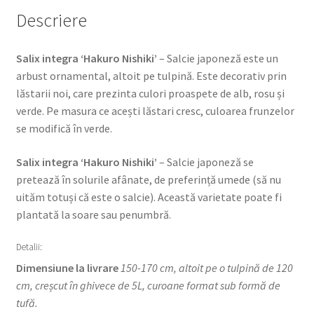
Descriere
Salix integra ‘Hakuro Nishiki’
– Salcie japoneză este un
arbust ornamental, altoit pe tulpină. Este decorativ prin
lăstarii noi, care prezinta culori proaspete de alb, rosu și
verde. Pe masura ce acești lăstari cresc, culoarea frunzelor
se modifică în verde.
Salix integra ‘Hakuro Nishiki’
– Salcie japoneză se
pretează în solurile afânate, de preferință umede (să nu
uităm totuși că este o salcie). Această varietate poate fi
plantată la soare sau penumbră.
Detalii:
Dimensiune la livrare
150-170 cm, altoit pe o tulpină de 120
cm, creșcut în ghivece de 5L, curoane format sub formă de
tufă.